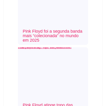
Pink Floyd foi a segunda banda
mais “colecionada” no mundo
em 2025
Pink Floyd atinge topo das paradas com relançamento de “Wish You Were Here”
Pink Floyd atinge topo das