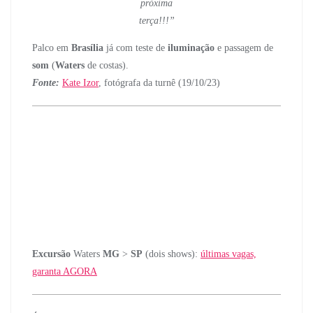
próxima
terça!!!”
Palco em
Brasília
já com teste de
iluminação
e passagem de
som
(
Waters
de costas).
Fonte:
Kate Izor
, fotógrafa da turnê (19/10/23)
Excursão
Waters
MG
>
SP
(dois shows):
últimas vagas,
garanta AGORA