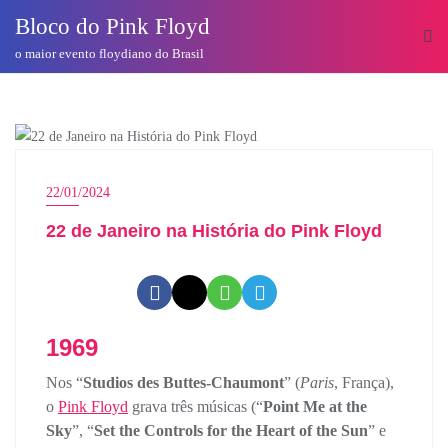
o
Bloco do Pink Floyd
conteúdo
o maior evento floydiano do Brasil
HOJE NA HISTÓRIA DO PINK FLOYD
22/01/2024
22 de Janeiro na História do Pink Floyd
1969
Nos “
Studios des Buttes-Chaumont
” (
Paris
, França),
o
Pink Floyd
grava três músicas (“
Point Me at the
Sky
”, “
Set the Controls for the Heart of the Sun
” e