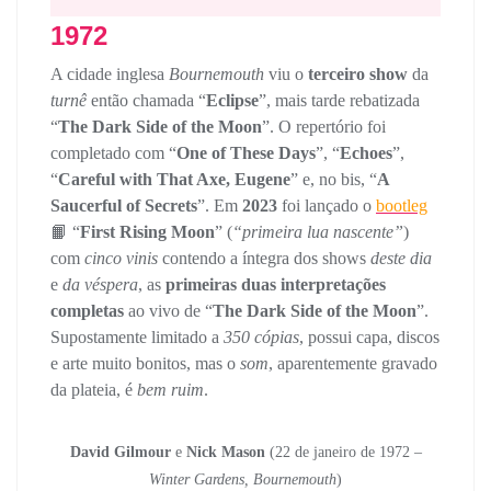
1972
A cidade inglesa
Bournemouth
viu o
terceiro show
da
turnê
então chamada “
Eclipse
”, mais tarde rebatizada
“
The Dark Side of the Moon
”. O repertório foi
completado com “
One of These Days
”, “
Echoes
”,
“
Careful with That Axe, Eugene
” e, no bis, “
A
Saucerful of Secrets
”. Em
2023
foi lançado o
bootleg
📙 “
First Rising Moon
” (
“primeira lua nascente”
)
com
cinco vinis
contendo a íntegra dos shows
deste dia
e
da véspera
, as
primeiras duas interpretações
completas
ao vivo de “
The Dark Side of the Moon
”.
Supostamente limitado a
350 cópias
, possui capa, discos
e arte muito bonitos, mas o
som
, aparentemente gravado
da plateia, é
bem ruim
.
David Gilmour
e
Nick Mason
(22 de janeiro de 1972 –
Winter Gardens, Bournemouth
)