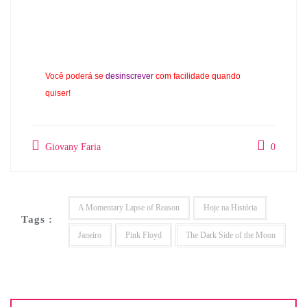
Você poderá se
desinscrever
com facilidade quando
quiser!
Giovany Faria
0
A Momentary Lapse of Reason
Hoje na História
Tags :
Janeiro
Pink Floyd
The Dark Side of the Moon