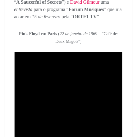
“
A Saucerful of Secrets
”) e
David Gilmour
uma
entrevista
para o programa “
Forum Musiques
” que iria
ao ar em
15 de fevereiro
pela “
ORTF1 TV
”.
Pink Floyd
em
Paris
(
22 de janeiro de 1969
– “Café des
Deux Magots”)