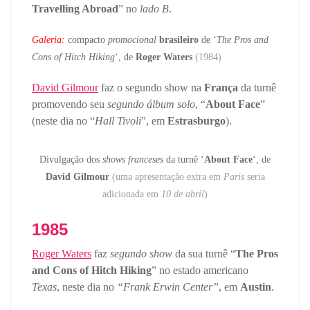
Travelling Abroad
” no
lado B
.
Capa
Selo
Verso
Encarte
Galeria:
compacto
promocional
brasileiro
de ‘
The Pros and
Cons of Hitch Hiking
‘, de
Roger Waters
(1984)
David Gilmour
faz o segundo show na
França
da turnê
promovendo seu
segundo álbum solo
, “
About Face
”
(neste dia no “
Hall Tivoli
”, em
Estrasburgo
).
Divulgação dos
shows franceses
da turnê ‘
About Face
‘, de
David Gilmour
(uma apresentação extra em
Paris
seria
adicionada em
10 de abril
)
1985
Roger Waters
faz
segundo show
da sua turnê “
The Pros
and Cons of Hitch Hiking
” no estado americano
Texas
, neste dia no
“Frank Erwin Center”
, em
Austin
.