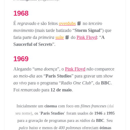
1968
É
regravado
e são feitos
overdubs
📙 no
terceiro
movimento
(mais tarde batizado “
Storm Signal
”) que
faria parte da
primeira
suíte
📙 do
Pink Floyd
: “
A
Saucerful of Secrets
”.
1969
Alegando “
uma doença
”, o
Pink Floyd
não
comparece
ao
meio-dia
aos “
Paris Studios
” para gravar um
show
ao vivo
para o programa “
Radio One Club
”, da
BBC
.
Foi
remarcado
para
12 de maio
.
Inicialmente um
cinema
com foco em
filmes franceses
(daí
seu nome)
, os ‘
Paris Studios
‘ foram usados de
1946
a
1995
para a gravação de programas para as
rádios
da
BBC
. Seu
palco baixo
e menos de
400 poltronas
ofereciam
ótimas