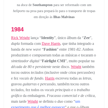
na
doca
de
Southampton
para ser reformado com um
heliporto
na proa para prepará-lo para o transporte de tropas
em direção às
Ilhas Malvinas
1984
Rick Wright
lança “
Identity
”, único álbum da “
Zee
”,
dupla
formada com
Dave Harris
, que tinha integrado a
banda de
new wave
“
Fashion
” entre
1981-82
. Ambos
produziram e compuseram todas as músicas e tocaram o
sintetizador digital
“
Fairlight CMI
”, muito popular na
década de 80
e
persistente
neste disco.
Wright
também
tocou outros
teclados
(inclusive onde criou percussões)
e fez
vocais de fundo
.
Harris
escreveu todas as
letras
,
gravou
guitarras
e
percussão
, também tocou outros
teclados
, fez todos os
vocais principais
e o
trabalho
gráfico
da embalagem.
Fracasso comercial e de crítica
,
mais tarde
Wright
se definiu o
duo
como “
um
experimento que é melhor esquecer
” e que o
álbum