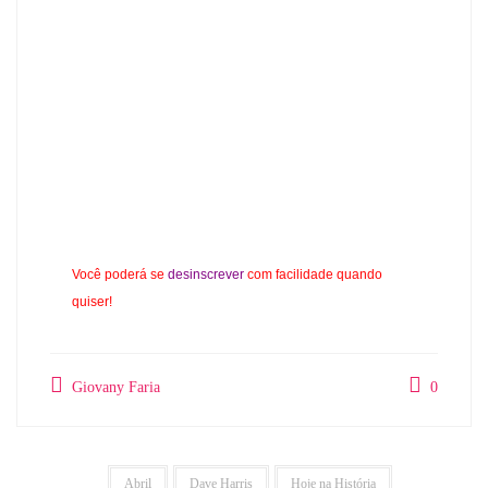
Você poderá se
desinscrever
com facilidade quando
quiser!
Giovany Faria
0
Abril
Dave Harris
Hoje na História