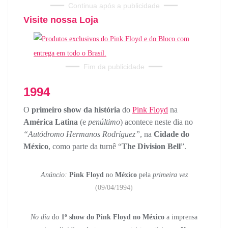
━━━
Continua após a publicidade
━━━
Visite nossa Loja
━━━
Fim da publicidade
━━━
1994
O
primeiro show da história
do
Pink Floyd
na
América Latina
(e
penúltimo
) acontece neste dia no
“Autódromo Hermanos Rodríguez”
, na
Cidade do
México
, como parte da turnê “
The Division Bell
”.
Anúncio:
Pink Floyd
no
México
pela
primeira vez
(09/04/1994)
No dia
do
1º show do Pink Floyd no México
a imprensa