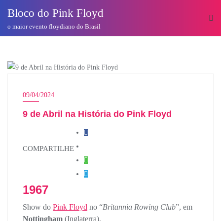
o
Bloco do Pink Floyd
conteúdo
o maior evento floydiano do Brasil
HOJE NA HISTÓRIA DO PINK FLOYD
09/04/2024
9 de Abril na História do Pink Floyd
COMPARTILHE
1967
Show do
Pink Floyd
no “
Britannia Rowing Club
”, em
Nottingham
(Inglaterra).