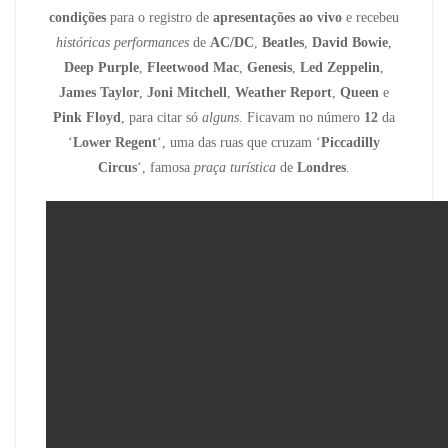
condições
para o registro de
apresentações ao vivo
e recebeu
históricas performances
de
AC/DC
,
Beatles
,
David Bowie
,
Deep Purple
,
Fleetwood Mac
,
Genesis
,
Led Zeppelin
,
James Taylor
,
Joni Mitchell
,
Weather Report
,
Queen
e
Pink Floyd
, para citar só
alguns
. Ficavam no número
12
da
‘
Lower Regent
‘, uma das ruas que cruzam ‘
Piccadilly
Circus
‘, famosa
praça turística
de
Londres
.