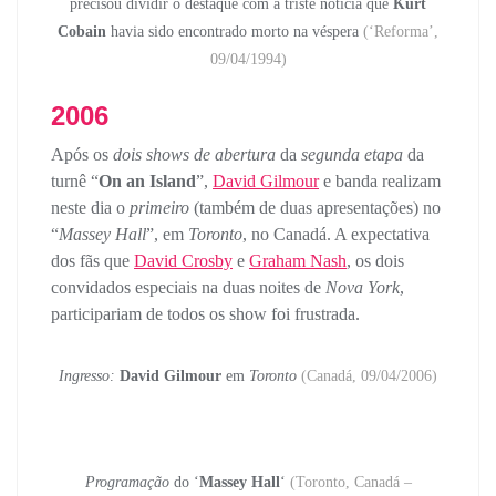
precisou dividir o destaque com a triste notícia que
Kurt
Cobain
havia sido encontrado morto na véspera
(‘Reforma’,
09/04/1994)
2006
Após os
dois shows de abertura
da
segunda etapa
da
turnê “
On an Island
”,
David Gilmour
e banda realizam
neste dia o
primeiro
(também de duas apresentações) no
“
Massey Hall
”, em
Toronto
, no Canadá. A expectativa
dos fãs que
David Crosby
e
Graham Nash
, os dois
convidados especiais na duas noites de
Nova York
,
participariam de todos os show foi frustrada.
Ingresso:
David Gilmour
em
Toronto
(Canadá, 09/04/2006)
Programação
do ‘
Massey Hall
‘
(Toronto, Canadá –