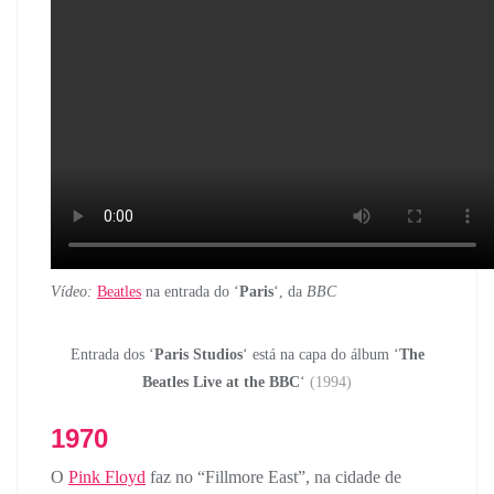
Vídeo:
Beatles
na entrada do ‘
Paris
‘, da
BBC
Entrada dos ‘
Paris Studios
‘ está na capa do álbum ‘
The
Beatles Live at the BBC
‘
(1994)
1970
O
Pink Floyd
faz no “Fillmore East”, na cidade de