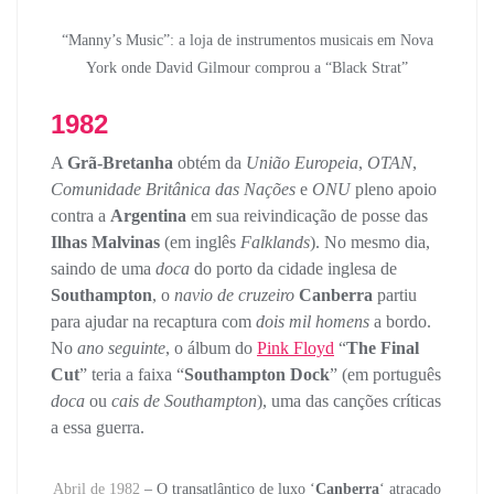
“Manny’s Music”: a loja de instrumentos musicais em Nova
York onde David Gilmour comprou a “Black Strat”
1982
A
Grã-Bretanha
obtém da
União Europeia
,
OTAN
,
Comunidade Britânica das Nações
e
ONU
pleno apoio
contra a
Argentina
em sua reivindicação de posse das
Ilhas Malvinas
(em inglês
Falklands
). No mesmo dia,
saindo de uma
doca
do porto da cidade inglesa de
Southampton
, o
navio de cruzeiro
Canberra
partiu
para ajudar na recaptura com
dois mil homens
a bordo.
No
ano seguinte
, o álbum do
Pink Floyd
“
The Final
Cut
” teria a faixa “
Southampton Dock
” (em português
doca
ou
cais de Southampton
), uma das canções críticas
a essa guerra.
Abril de 1982
– O transatlântico de luxo ‘
Canberra
‘ atracado