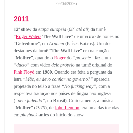
09/04/2006)
2011
12º show
da
etapa europeia
(
68º até ali
) da turnê
“
Roger Waters
The Wall Live
” de uma
trio
de noites no
“
Gelredome
”, em
Arnhem
(Países Baixos). Um dos
destaques da turnê “
The Wall Live
” era na canção
“
Mother
”, quando o
Roger
do
“presente”
fazia um
“dueto”
com vídeo
dele próprio
na turnê original do
Pink Floyd
em
1980
. Quando era feita a pergunta da
letra
“Mãe, eu devo confiar no governo?”
aparecia
projetada no telão a frase
“No fucking way”
, com a
respectiva tradução nos países de língua não-inglesa
(
“nem fudendo”
, no
Brasil
). Curiosamente, a música
“
Mother
” (
1970
), de
John Lennon
, era uma das tocadas
em
playback
antes
do início do show.
‘Mãe’
Dueto