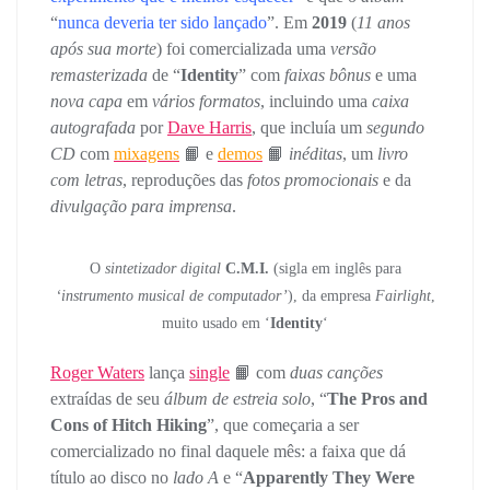
“
nunca deveria ter sido lançado
”. Em
2019
(
11 anos
após sua morte
) foi comercializada uma
versão
remasterizada
de “
Identity
” com
faixas bônus
e uma
nova capa
em
vários formatos
, incluindo uma
caixa
autografada
por
Dave Harris
, que incluía um
segundo
CD
com
mixagens
📙 e
demos
📙
inéditas
, um
livro
com letras
, reproduções das
fotos promocionais
e da
divulgação para imprensa
.
O
sintetizador digital
C.M.I.
(sigla em inglês para
‘instrumento musical de computador’
), da empresa
Fairlight
,
muito usado em ‘
Identity
‘
Caixa
Capa
Verso
2019
Roger Waters
lança
single
📙 com
duas canções
extraídas de seu
álbum de estreia solo
, “
The Pros and
Cons of Hitch Hiking
”, que começaria a ser
comercializado no final daquele mês: a faixa que dá
título ao disco no
lado A
e “
Apparently They Were