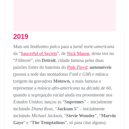
2019
Mais um
lindíssimo palco
para a
turnê norte-americana
da “
Saucerful of Secrets
”, de
Nick Mason
, desta vez no
“
Fillmore
”, em
Detroit
, cidade famosa pelas duas
paixões fortes do baterista do
Pink Floyd
:
automóveis
(possui a sede das montadoras
Ford
e
GM
) e música
(origem da gravadora
Motown
, a mais famosa a
representar a
música afro-americana
na
década de 60
,
quando a
segregação racial
ainda era proeminente nos
Estados Unidos
; lançou as “
Supremes
” – inicialmente
incluindo
Diana Ross
, “
Jackson 5
” – inicialmente
incluindo
Michael Jackson
, “
Stevie Wonder
”, “
Marvin
Gaye
” e “
The Temptations
”, só para citar alguns).