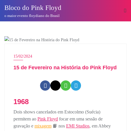
o
Bloco do Pink Floyd
conteúdo
o maior evento floydiano do Brasil
HOJE NA HISTÓRIA DO PINK FLOYD
15/02/2024
15 de Fevereiro na História do Pink Floyd
1968
Dois shows cancelados em Estocolmo (Suécia)
permitem ao
Pink Floyd
focar em uma sessão de
gravação e
mixagem
📙 nos
EMI Studios
, em Abbey