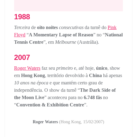
1988
Terceira
de
oito noites
consecutivas
da turnê do
Pink
Floyd
“
A Momentary Lapse of Reason
” no “
National
Tennis Centre
”, em
Melbourne
(Austrália).
2007
Roger Waters
faz seu
primeiro
e, até hoje,
único
, show
em
Hong Kong
, território devolvido à
China
há apenas
10 anos na época
e que mantém certo grau de
independência. O show da turnê “
The Dark Side of
the Moon Live
” aconteceu para no
6.748 fãs
no
“
Convention & Exhibition Centre
”.
Roger Waters
(Hong Kong, 15/02/2007)