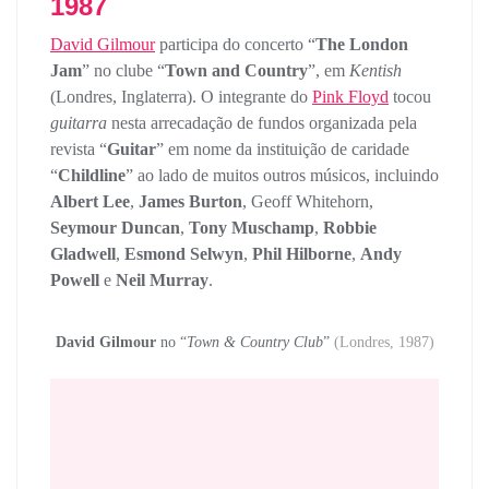
1987
David Gilmour
participa do concerto “
The London
Jam
” no clube “
Town and Country
”, em
Kentish
(Londres, Inglaterra). O integrante do
Pink Floyd
tocou
guitarra
nesta arrecadação de fundos organizada pela
revista “
Guitar
” em nome da instituição de caridade
“
Childline
” ao lado de muitos outros músicos, incluindo
Albert Lee
,
James Burton
, Geoff Whitehorn,
Seymour Duncan
,
Tony Muschamp
,
Robbie
Gladwell
,
Esmond Selwyn
,
Phil Hilborne
,
Andy
Powell
e
Neil Murray
.
David Gilmour
no “
Town & Country Club
”
(Londres, 1987)