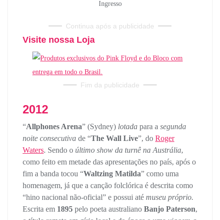
Ingresso
━━━
Continua após a publicidade
━━━
Visite nossa Loja
━━━
Fim da publicidade
━━━
2012
“
Allphones Arena
” (Sydney)
lotada
para a
segunda
noite consecutiva
de “
The Wall Live
”, do
Roger
Waters
. Sendo o
último show da turnê na Austrália
,
como feito em metade das apresentações no país, após o
fim a banda tocou “
Waltzing Matilda
” como uma
homenagem, já que a canção folclórica é descrita como
“hino nacional não-oficial” e possui até
museu próprio.
Escrita em
1895
pelo poeta australiano
Banjo Paterson
,