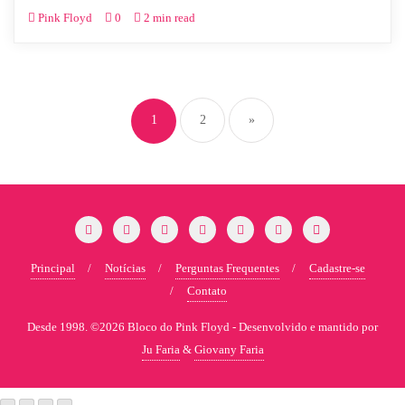
Pink Floyd
0
2 min read
1
2
»
Principal
Notícias
Perguntas Frequentes
Cadastre-se
Contato
Desde 1998. ©2026 Bloco do Pink Floyd -
Desenvolvido e mantido por
Ju Faria
&
Giovany Faria