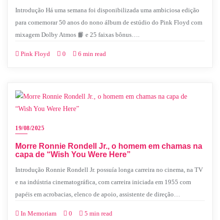
Introdução Há uma semana foi disponibilizada uma ambiciosa edição
para comemorar 50 anos do nono álbum de estúdio do Pink Floyd com
mixagem Dolby Atmos 📙 e 25 faixas bônus….
Pink Floyd
0
6 min read
19/08/2025
Morre Ronnie Rondell Jr., o homem em chamas na
capa de “Wish You Were Here”
Introdução Ronnie Rondell Jr. possuía longa carreira no cinema, na TV
e na indústria cinematográfica, com carreira iniciada em 1955 com
papéis em acrobacias, elenco de apoio, assistente de direção…
In Memoriam
0
5 min read