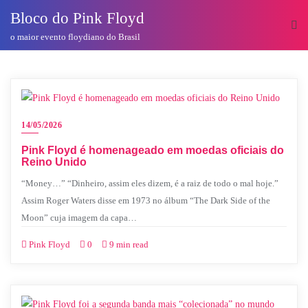
o
Bloco do Pink Floyd
conteúdo
o maior evento floydiano do Brasil
14/05/2026
Pink Floyd é homenageado em moedas oficiais do
Reino Unido
“Money…” “Dinheiro, assim eles dizem, é a raiz de todo o mal hoje.”
Assim Roger Waters disse em 1973 no álbum “The Dark Side of the
Moon” cuja imagem da capa…
Pink Floyd
0
9 min read