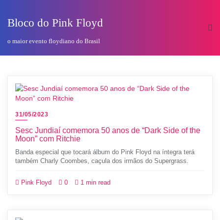
o
conteúdo
Bloco do Pink Floyd
o maior evento floydiano do Brasil
31/05/2023
Sesc Jundiaí comemora 50 anos de “Dark Side of the
Moon” com Ritchie
Banda especial que tocará álbum do Pink Floyd na íntegra terá
também Charly Coombes, caçula dos irmãos do Supergrass.
Pink Floyd
0
1 min read