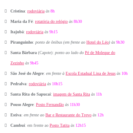
Cristina
:
rodoviária
às
8h
Maria da Fé
:
rotatória do relógio
às
8h30
Itajubá
:
rodoviária
às
9h15
Piranguinho
:
ponto de ônibus (em frente ao
Hotel do Léo
) às
9h30
Santa Bárbara
(Capote):
ponto ao lado do
Pé de Moleque do
Zezinho
às
9h45
São José do Alegre
:
em frente à
Escola Estadual Lina de Jesus
às
10h
Pedralva
:
rodoviária
às
10h15
Santa Rita do Sapucaí
:
imagem de Santa Rita
às
11h
Pouso Alegre
:
Posto Fernandão
às
11h30
Estiva
:
em frente ao
Bar e Restaurante do Trevo
às
12h
Cambuí
: em frente ao
Posto Tatita
às
12h15