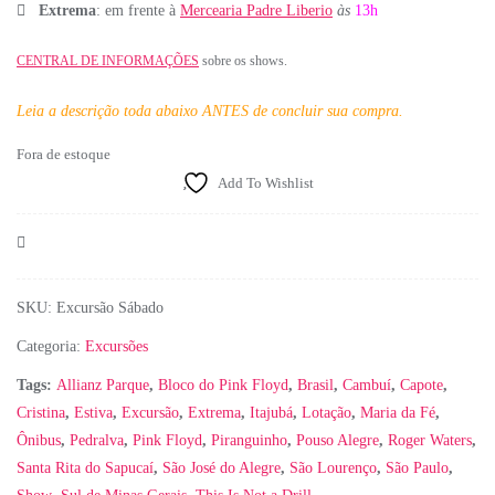
Extrema
: em frente à
Mercearia Padre Liberio
às
13h
CENTRAL DE INFORMAÇÕES
sobre os shows.
Leia a descrição toda abaixo ANTES de concluir sua compra.
Fora de estoque
Add To Wishlist
Comparar
SKU:
Excursão Sábado
Categoria:
Excursões
Tags:
Allianz Parque
,
Bloco do Pink Floyd
,
Brasil
,
Cambuí
,
Capote
,
Cristina
,
Estiva
,
Excursão
,
Extrema
,
Itajubá
,
Lotação
,
Maria da Fé
,
Ônibus
,
Pedralva
,
Pink Floyd
,
Piranguinho
,
Pouso Alegre
,
Roger Waters
,
Santa Rita do Sapucaí
,
São José do Alegre
,
São Lourenço
,
São Paulo
,