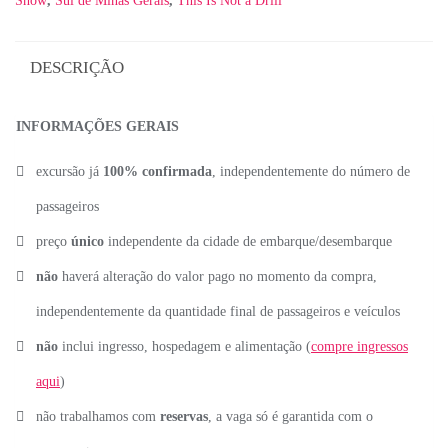
Show
,
Sul de Minas Gerais
,
This Is Not a Drill
DESCRIÇÃO
INFORMAÇÕES GERAIS
excursão já
100% confirmada
, independentemente do número de
passageiros
preço
único
independente da cidade de embarque/desembarque
não
haverá alteração do valor pago no momento da compra,
independentemente da quantidade final de passageiros e veículos
não
inclui ingresso, hospedagem e alimentação (
compre ingressos
aqui
)
não trabalhamos com
reservas
, a vaga só é garantida com o