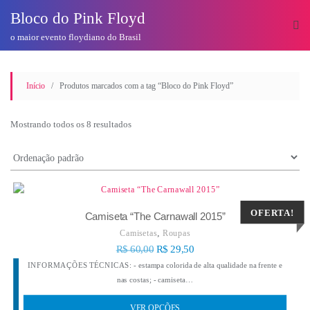
o
Bloco do Pink Floyd
conteúdo
o maior evento floydiano do Brasil
Início
/ Produtos marcados com a tag “Bloco do Pink Floyd”
Mostrando todos os 8 resultados
OFERTA!
Camiseta “The Carnawall 2015”
,
Camisetas
Roupas
R$
60,00
R$
29,50
INFORMAÇÕES TÉCNICAS: - estampa colorida de alta qualidade na frente e
nas costas; - camiseta…
VER OPÇÕES