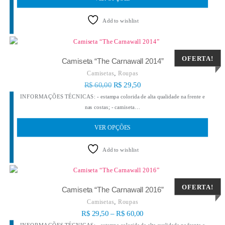
Add to wishlist
OFERTA!
Camiseta “The Carnawall 2014”
,
Camisetas
Roupas
R$
60,00
R$
29,50
INFORMAÇÕES TÉCNICAS: - estampa colorida de alta qualidade na frente e
nas costas; - camiseta…
VER OPÇÕES
Add to wishlist
OFERTA!
Camiseta “The Carnawall 2016”
,
Camisetas
Roupas
R$
29,50
–
R$
60,00