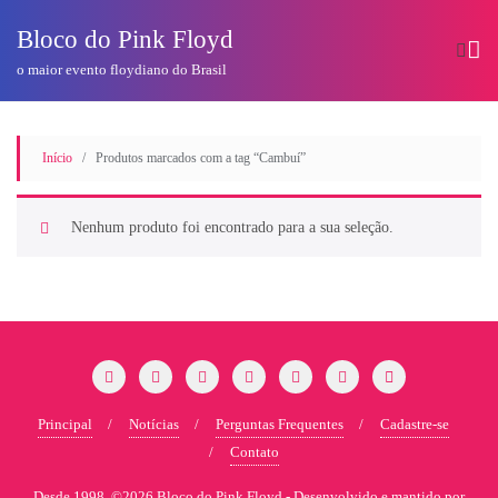
o
conteúdo
Bloco do Pink Floyd
o maior evento floydiano do Brasil
Início
/ Produtos marcados com a tag “Cambuí”
Nenhum produto foi encontrado para a sua seleção.
Principal
Notícias
Perguntas Frequentes
Cadastre-se
Contato
Desde 1998. ©2026 Bloco do Pink Floyd -
Desenvolvido e mantido por