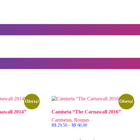
Oferta!
Oferta!
nawall 2014”
Camiseta “The Carnawall 2016”
Camisetas
,
Roupas
Faixa
R$
29,50
–
R$
60,00
de
preço:
R$ 29,50