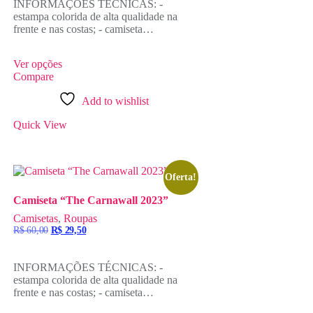
INFORMAÇÕES TÉCNICAS: -
R$ 60,00.
R$ 29,50.
estampa colorida de alta qualidade na
frente e nas costas; - camiseta…
Ver opções
Compare
Add to wishlist
Quick View
Oferta!
Camiseta “The Carnawall 2023”
Camisetas
,
Roupas
O
O
R$
60,00
R$
29,50
preço
preço
original
atual
era:
é:
INFORMAÇÕES TÉCNICAS: -
R$ 60,00.
R$ 29,50.
estampa colorida de alta qualidade na
frente e nas costas; - camiseta…