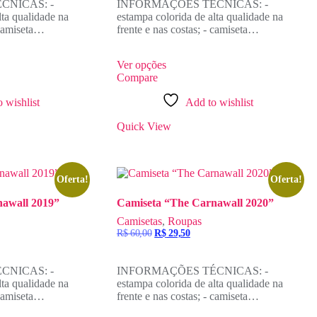
CNICAS: -
INFORMAÇÕES TÉCNICAS: -
,50.
através
lta qualidade na
estampa colorida de alta qualidade na
R$ 60,00
- camiseta…
frente e nas costas; - camiseta…
Ver opções
Compare
 wishlist
Add to wishlist
Quick View
Oferta!
Oferta!
nawall 2019”
Camiseta “The Carnawall 2020”
Camisetas
,
Roupas
O
O
R$
60,00
R$
29,50
preço
preço
original
atual
era:
é:
CNICAS: -
INFORMAÇÕES TÉCNICAS: -
,50.
R$ 60,00.
R$ 29,50.
lta qualidade na
estampa colorida de alta qualidade na
- camiseta…
frente e nas costas; - camiseta…