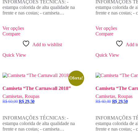
INFORMAÇÕES TÉCNICAS: -
INFORMAÇÕES TÉ
R$ 60,00.
R$ 29,50.
R$ 60,00.
R$ 29
estampa colorida de alta qualidade na
estampa colorida de a
frente e nas costas; - camiseta…
frente e nas costas; 
Ver opções
Ver opções
Compare
Compare
Add to wishlist
Add to
Quick View
Quick View
Oferta!
Camiseta “The Carnawall 2018”
Camiseta “The Car
Camisetas
,
Roupas
Camisetas
,
Roupas
O
O
O
O
R$
60,00
R$
29,50
R$
60,00
R$
29,50
preço
preço
preço
preço
original
atual
original
atual
era:
é:
era:
é:
INFORMAÇÕES TÉCNICAS: -
INFORMAÇÕES TÉ
R$ 60,00.
R$ 29,50.
R$ 60,00.
R$ 29
estampa colorida de alta qualidade na
estampa colorida de a
frente e nas costas; - camiseta…
frente e nas costas; 