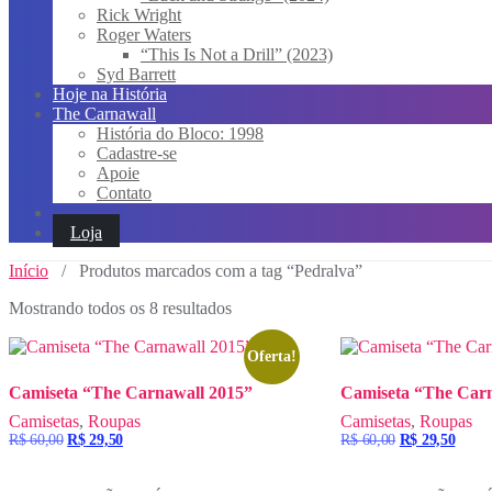
Rick Wright
Roger Waters
“This Is Not a Drill” (2023)
Syd Barrett
Hoje na História
The Carnawall
História do Bloco: 1998
Cadastre-se
Apoie
Contato
Loja
Início
/ Produtos marcados com a tag “Pedralva”
Mostrando todos os 8 resultados
Oferta!
Camiseta “The Carnawall 2015”
Camiseta “The Car
Camisetas
,
Roupas
Camisetas
,
Roupas
O
O
O
O
R$
60,00
R$
29,50
R$
60,00
R$
29,50
preço
preço
preço
preço
original
atual
original
atual
era:
é:
era:
é: