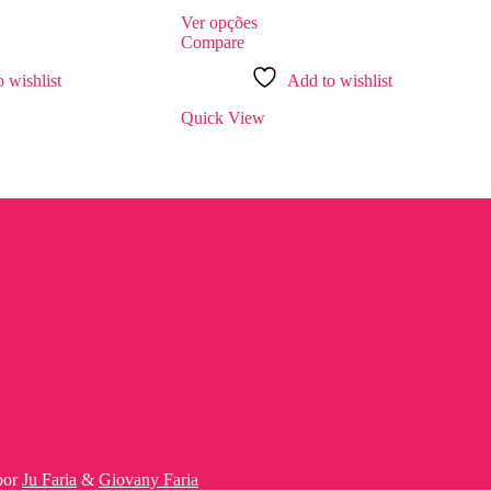
Ver opções
Compare
 wishlist
Add to wishlist
Quick View
por
Ju Faria
&
Giovany Faria