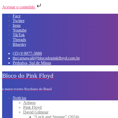
Acessar o conteúdo
Skip
Face
to
Twitter
content
Insta
Youtube
TikTok
Threads
Bluesky
(35) 9 9977-3888
thecarnawall@blocodopinkfloyd.com.br
Pedralva, Sul de Minas
Bloco do Pink Floyd
o maior evento floydiano do Brasil
Notícias
Artigos
Pink Floyd
David Gilmour
“Luck and Strange” (2024)