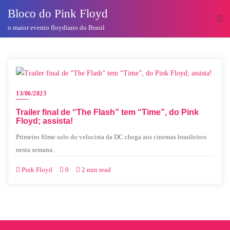
o
Bloco do Pink Floyd
conteúdo
o maior evento floydiano do Brasil
13/06/2023
Trailer final de “The Flash” tem “Time”, do Pink
Floyd; assista!
Primeiro filme solo do velocista da DC chega aos cinemas brasileiros
nesta semana.
Pink Floyd
0
2 min read