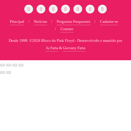
Principal
Notícias
Perguntas Frequentes
Cadastre-se
Contato
Desde 1998. ©2026 Bloco do Pink Floyd -
Desenvolvido e mantido por
Ju Faria
&
Giovany Faria