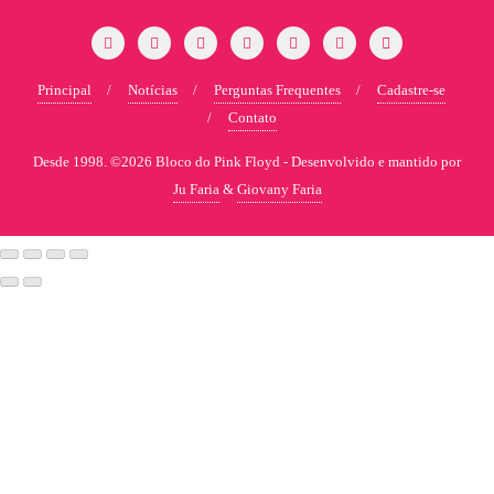
Principal
Notícias
Perguntas Frequentes
Cadastre-se
Contato
Desde 1998. ©2026 Bloco do Pink Floyd -
Desenvolvido e mantido por
Ju Faria
&
Giovany Faria