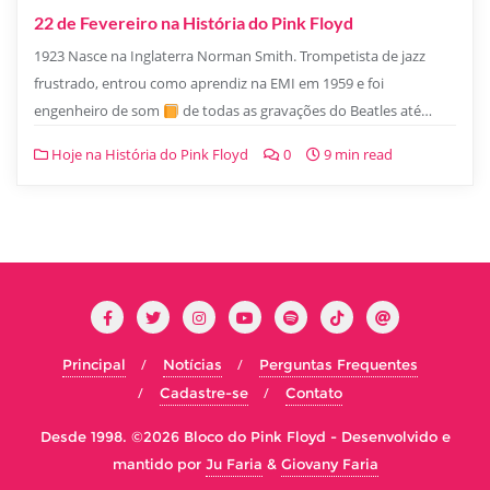
22 de Fevereiro na História do Pink Floyd
1923 Nasce na Inglaterra Norman Smith. Trompetista de jazz
frustrado, entrou como aprendiz na EMI em 1959 e foi
engenheiro de som
de todas as gravações do Beatles até…
Hoje na História do Pink Floyd
0
9 min read
Principal
Notícias
Perguntas Frequentes
Cadastre-se
Contato
Desde 1998. ©2026 Bloco do Pink Floyd -
Desenvolvido e
mantido por
Ju Faria
&
Giovany Faria