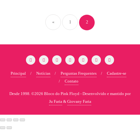
«
1
2
Principal
Notícias
Perguntas Frequentes
Cadastre-se
Contato
Desde 1998. ©2026 Bloco do Pink Floyd -
Desenvolvido e mantido por
Ju Faria
&
Giovany Faria