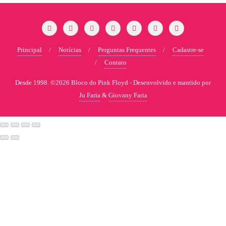
Principal
Notícias
Perguntas Frequentes
Cadastre-se
Contato
Desde 1998. ©2026 Bloco do Pink Floyd -
Desenvolvido e mantido por
Ju Faria
&
Giovany Faria