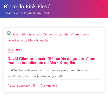
o
Bloco do Pink Floyd
conteúdo
o maior evento floydiano do Brasil
15/03/2024
David Gilmour e mais “59 heróis da guitarra” em
música beneficente de Mark Knopfler
Ex-Dire Straits deve ser muito diplomata para conseguir a maior
reunião de guitarristas já vista; ouça aqui!
David Gilmour
0
8 min read