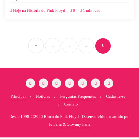
Hoje na História do Pink Floyd
0
1 min read
«
1
…
5
6
Principal
Notícias
Perguntas Frequentes
Cadastre-se
Contato
Desde 1998. ©2026 Bloco do Pink Floyd -
Desenvolvido e mantido por
Ju Faria
&
Giovany Faria