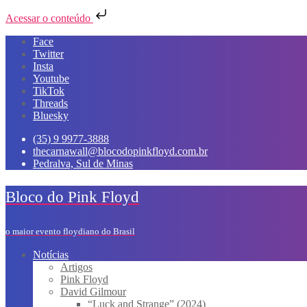
Acessar o conteúdo
Skip
Face
to
Twitter
content
Insta
Youtube
TikTok
Threads
Bluesky
(35) 9 9977-3888
thecarnawall@blocodopinkfloyd.com.br
Pedralva, Sul de Minas
Bloco do Pink Floyd
o maior evento floydiano do Brasil
Notícias
Artigos
Pink Floyd
David Gilmour
“Luck and Strange” (2024)