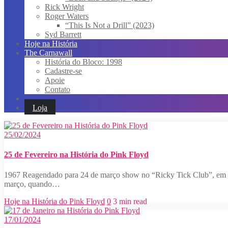
Rick Wright
Roger Waters
“This Is Not a Drill” (2023)
Syd Barrett
Hoje na História
The Carnawall
História do Bloco: 1998
Cadastre-se
Apoie
Contato
Loja
25/02/2024
25 de Fevereiro na História do Pink Floyd
1967 Reagendado para 24 de março show no “Ricky Tick Club”, em H
março, quando…
Hoje na História do Pink Floyd
0
3 min read
17/01/2024