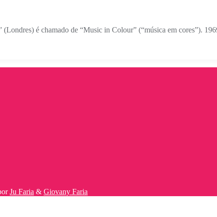
 (Londres) é chamado de “Music in Colour” (“música em cores”). 19
por
Ju Faria
&
Giovany Faria