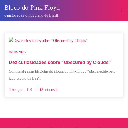
o
Bloco do Pink Floyd
conteúdo
o maior evento floydiano do Brasil
02/06/2023
Dez curiosidades sobre “Obscured by Clouds”
Confira algumas histórias do álbum do Pink Floyd “obscurecido pelo
lado escuro da Lua”.
Artigos
0
13 min read