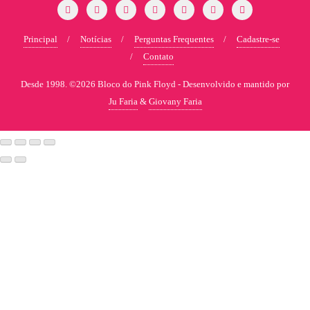
Principal
Notícias
Perguntas Frequentes
Cadastre-se
Contato
Desde 1998. ©2026 Bloco do Pink Floyd -
Desenvolvido e mantido por
Ju Faria
&
Giovany Faria