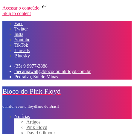
Acessar o conteúdo
Skip to content
Face
Twitter
Insta
Youtube
TikTok
Threads
Bluesky
(35) 9 9977-3888
thecarnawall@blocodopinkfloyd.com.br
Pedralva, Sul de Minas
Bloco do Pink Floyd
o maior evento floydiano do Brasil
Notícias
Artigos
Pink Floyd
David Gilmour