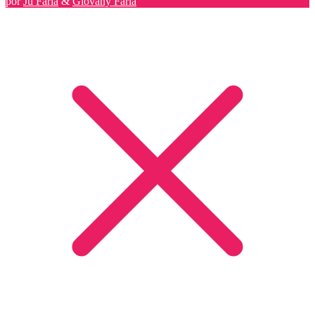
por
Ju Faria
&
Giovany Faria