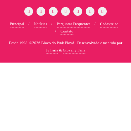
Principal
Notícias
Perguntas Frequentes
Cadastre-se
Contato
Desde 1998. ©2026 Bloco do Pink Floyd -
Desenvolvido e mantido por
Ju Faria
&
Giovany Faria