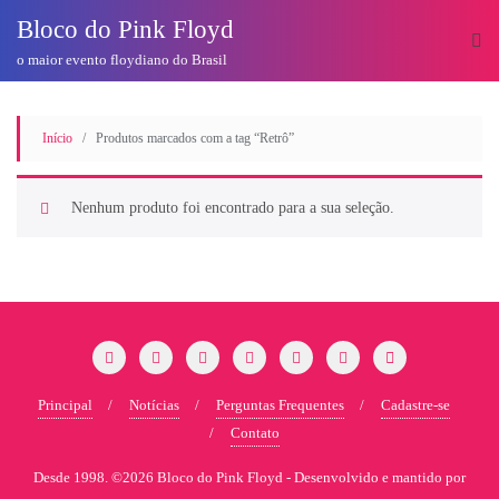
o
Bloco do Pink Floyd
conteúdo
o maior evento floydiano do Brasil
Início
/ Produtos marcados com a tag “Retrô”
Nenhum produto foi encontrado para a sua seleção.
Principal
Notícias
Perguntas Frequentes
Cadastre-se
Contato
Desde 1998. ©2026 Bloco do Pink Floyd -
Desenvolvido e mantido por