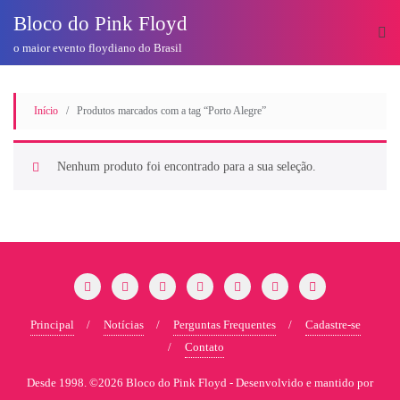
o
Bloco do Pink Floyd
conteúdo
o maior evento floydiano do Brasil
Início
/ Produtos marcados com a tag “Porto Alegre”
Nenhum produto foi encontrado para a sua seleção.
Principal
Notícias
Perguntas Frequentes
Cadastre-se
Contato
Desde 1998. ©2026 Bloco do Pink Floyd -
Desenvolvido e mantido por