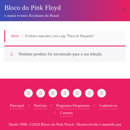
o
Bloco do Pink Floyd
conteúdo
o maior evento floydiano do Brasil
Início
/ Produtos marcados com a tag “Placa de Maçaneta”
Nenhum produto foi encontrado para a sua seleção.
Principal
Notícias
Perguntas Frequentes
Cadastre-se
Contato
Desde 1998. ©2026 Bloco do Pink Floyd -
Desenvolvido e mantido por