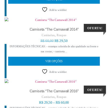
Add to wishlist
OFERTA!
Camiseta “The Carnawall 2014”
,
Camisetas
Roupas
R$
60,00
R$
29,50
INFORMAÇÕES TÉCNICAS: - estampa colorida de alta qualidade na frente e
nas costas; - camiseta…
VER OPÇÕES
Add to wishlist
OFERTA!
Camiseta “The Carnawall 2016”
,
Camisetas
Roupas
R$
29,50
–
R$
60,00