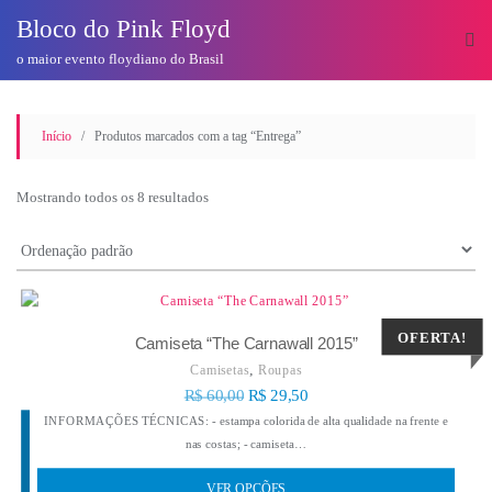
o
Bloco do Pink Floyd
conteúdo
o maior evento floydiano do Brasil
Início
/ Produtos marcados com a tag “Entrega”
Mostrando todos os 8 resultados
OFERTA!
Camiseta “The Carnawall 2015”
,
Camisetas
Roupas
R$
60,00
R$
29,50
INFORMAÇÕES TÉCNICAS: - estampa colorida de alta qualidade na frente e
nas costas; - camiseta…
VER OPÇÕES