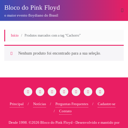
o
Bloco do Pink Floyd
conteúdo
o maior evento floydiano do Brasil
Início
/ Produtos marcados com a tag “Cachorro”
Nenhum produto foi encontrado para a sua seleção.
Principal
Notícias
Perguntas Frequentes
Cadastre-se
Contato
Desde 1998. ©2026 Bloco do Pink Floyd -
Desenvolvido e mantido por