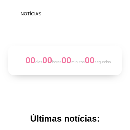
LOJA
NOTÍCIAS
00
00
00
00
dias
horas
minutos
segundos
Últimas notícias: