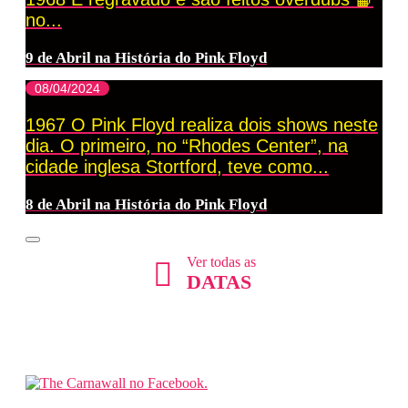
no...
9 de Abril na História do Pink Floyd
08/04/2024
1967 O Pink Floyd realiza dois shows neste
dia. O primeiro, no “Rhodes Center”, na
cidade inglesa Stortford, teve como...
8 de Abril na História do Pink Floyd
Ver todas as
DATAS