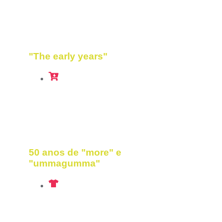
2020
"The early years"
2019
50 anos de "more" e
"ummagumma"