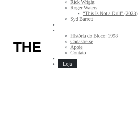
Rick Wright
Roger Waters
“This Is Not a Drill” (2023)
Syd Barrett
Hoje na História
The Carnawall
História do Bloco: 1998
Cadastre-se
THE
Apoie
Contato
Loja
CARNAWALL
| desde/since 1998.