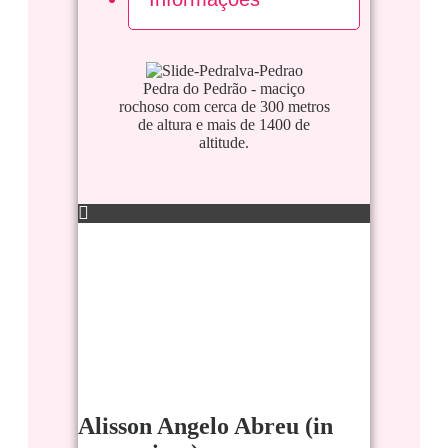
Pedra do Pedrão - maciço
Pedr
rochoso com cerca de 300 metros
metro
de altura e mais de 1400 de
vis
altitude.
fl
penha
Alisson Angelo Abreu (in