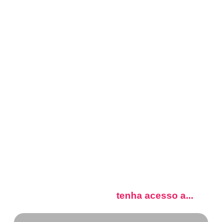
Cadastre-se AGORA e
tenha acesso a...