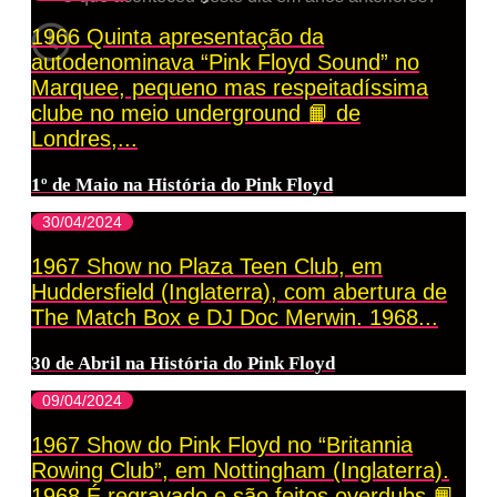
1966 Quinta apresentação da
autodenominava “Pink Floyd Sound” no
Marquee, pequeno mas respeitadíssima
clube no meio underground 📙 de
Londres,...
1º de Maio na História do Pink Floyd
30/04/2024
1967 Show no Plaza Teen Club, em
Huddersfield (Inglaterra), com abertura de
The Match Box e DJ Doc Merwin. 1968...
30 de Abril na História do Pink Floyd
09/04/2024
1967 Show do Pink Floyd no “Britannia
Rowing Club”, em Nottingham (Inglaterra).
1968 É regravado e são feitos overdubs 📙