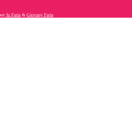
por
Ju Faria
&
Giovany Faria