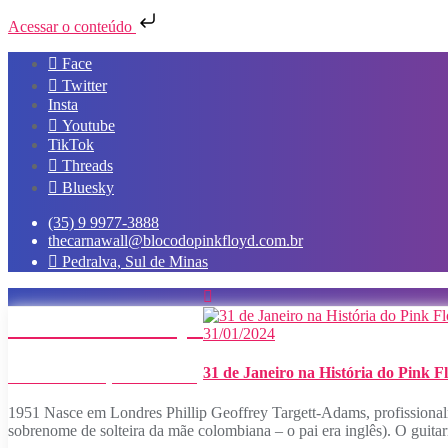
Acessar o conteúdo
Skip
Face
to
Twitter
content
Insta
Youtube
TikTok
Threads
Bluesky
(35) 9 9977-3888
thecarnawall@blocodopinkfloyd.com.br
Pedralva, Sul de Minas
Bloco do Pink Floyd
31/01/2024
31 de Janeiro na História do Pink F
o maior evento floydiano do Brasil
1951 Nasce em Londres Phillip Geoffrey Targett-Adams, profission
sobrenome de solteira da mãe colombiana – o pai era inglês). O guita