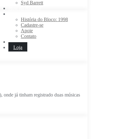
Syd Barrett
Hoje na História
The Carnawall
História do Bloco: 1998
Cadastre-se
Apoie
Contato
Loja
 onde já tinham registrado duas músicas