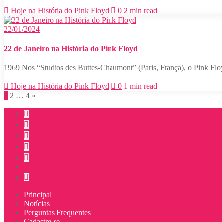
Hoje na História do Pink Floyd
0
2 min read
22/01/2024
22 de Janeiro na História do Pink Floyd
1969 Nos “Studios des Buttes-Chaumont” (Paris, França), o Pink Floy
Hoje na História do Pink Floyd
0
1 min read
Paginação
1
2
…
4
»
de
posts
Principal
Notícias
Perguntas Frequentes
Cadastre-se