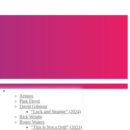
Notícias
Artigos
Pink Floyd
David Gilmour
“Luck and Strange” (2024)
Rick Wright
Roger Waters
“This Is Not a Drill” (2023)