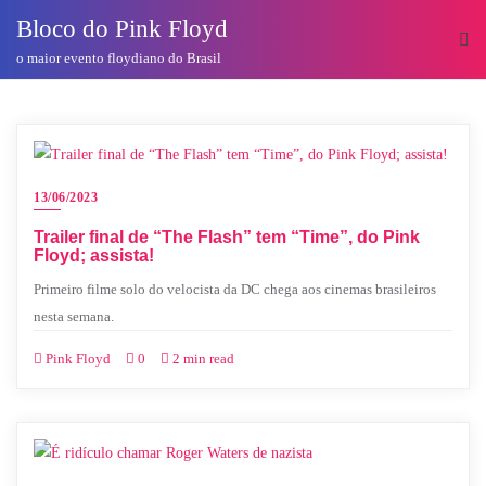
o
Bloco do Pink Floyd
conteúdo
o maior evento floydiano do Brasil
13/06/2023
Trailer final de “The Flash” tem “Time”, do Pink
Floyd; assista!
Primeiro filme solo do velocista da DC chega aos cinemas brasileiros
nesta semana.
Pink Floyd
0
2 min read